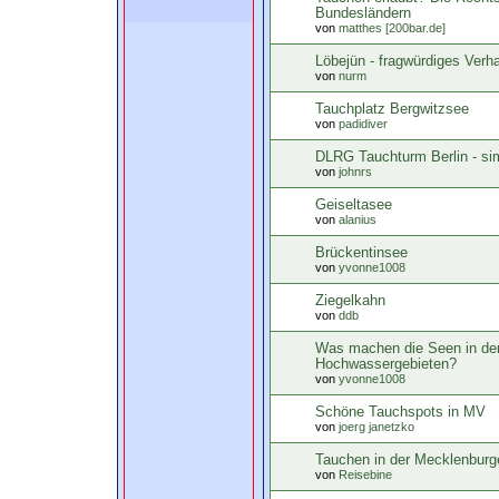
Bundesländern
von
matthes [200bar.de]
Löbejün - fragwürdiges Verha
von
nurm
Tauchplatz Bergwitzsee
von
padidiver
DLRG Tauchturm Berlin - si
von
johnrs
Geiseltasee
von
alanius
Brückentinsee
von
yvonne1008
Ziegelkahn
von
ddb
Was machen die Seen in de
Hochwassergebieten?
von
yvonne1008
Schöne Tauchspots in MV
von
joerg janetzko
Tauchen in der Mecklenburg
von
Reisebine