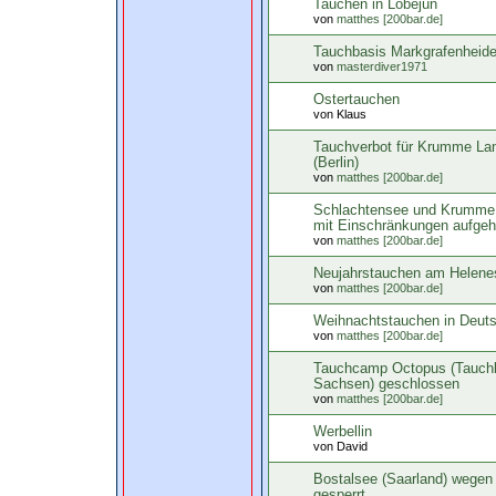
Tauchen in Löbejün
von
matthes [200bar.de]
Tauchbasis Markgrafenheide
von
masterdiver1971
Ostertauchen
von Klaus
Tauchverbot für Krumme La
(Berlin)
von
matthes [200bar.de]
Schlachtensee und Krumme 
mit Einschränkungen aufge
von
matthes [200bar.de]
Neujahrstauchen am Helenes
von
matthes [200bar.de]
Weihnachtstauchen in Deut
von
matthes [200bar.de]
Tauchcamp Octopus (Tauchba
Sachsen) geschlossen
von
matthes [200bar.de]
Werbellin
von David
Bostalsee (Saarland) wegen 
gesperrt