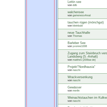
Lettin see
von
ddb
walchensee
von
gameness4real
tauchen rügen (mönchgut)
von
kleinbubi
neue Tauchhalle
von
Thomas
Barleber See
von
yvonne1008
Zugang zum Steinbruch versp
Landsberg (S.-Anhalt)
von
matthes [200bar.de]
Projekt"Nordhausia"
von
naschi
Wrackversenkung
von
naschi
Gewässer
von
merlin
Weinachtstauchen im Kulkw
von
naschi