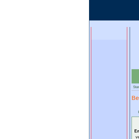
Star
Be
Em
v