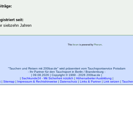
iträge:
gistriert seit:
or siebzehn Jahren
This
forum
is powered by
Phorum
.
"Tauchen und Reisen mit 200bar.de" wird präsentiert vom Tauchsportservice Potsdam
- Ihr Partner für den Tauchsport in Berlin / Brandenburg -
| 09.08.2026 | Copyright © 1999 - 2026 200bar.de |
|
Sachkunde24 - Mit Sicherheit nützlich
|
Höhenarbeiter Ausbildung
|
t
|
Sitemap
|
Impressum & Rechtshinweise
|
Datenschutz
|
Links & Partner
|
Link setzen
|
Tauchen