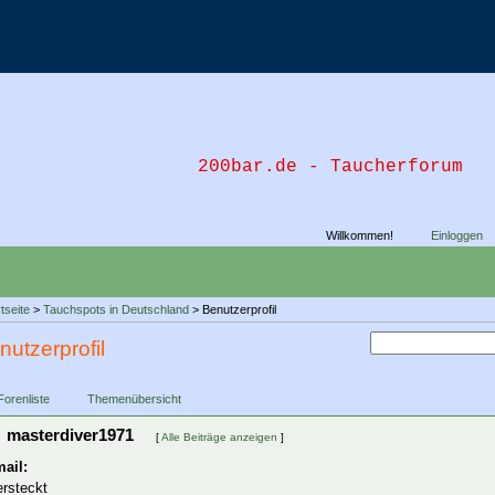
200bar.de - Taucherforum
Willkommen!
Einloggen
tseite
>
Tauchspots in Deutschland
> Benutzerprofil
nutzerprofil
Forenliste
Themenübersicht
masterdiver1971
[
Alle Beiträge anzeigen
]
ail:
ersteckt