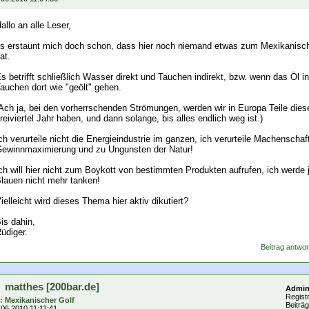
allo an alle Leser,
s erstaunt mich doch schon, dass hier noch niemand etwas zum Mexikanisc
at.
s betrifft schließlich Wasser direkt und Tauchen indirekt, bzw. wenn das Öl in 
auchen dort wie "geölt" gehen.
Ach ja, bei den vorherrschenden Strömungen, werden wir in Europa Teile dies
reiviertel Jahr haben, und dann solange, bis alles endlich weg ist.)
ch verurteile nicht die Energieindustrie im ganzen, ich verurteile Machenscha
ewinnmaximierung und zu Ungunsten der Natur!
ch will hier nicht zum Boykott von bestimmten Produkten aufrufen, ich werde j
lauen nicht mehr tanken!
ielleicht wird dieses Thema hier aktiv dikutiert?
is dahin,
üdiger.
Beitrag antwor
matthes [200bar.de]
Admi
Registr
: Mexikanischer Golf
Beiträ
.06.2010 11:11:41