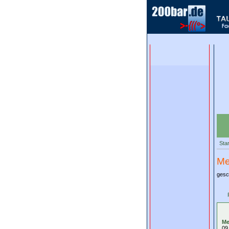
Star
Me
gesc
Me
09