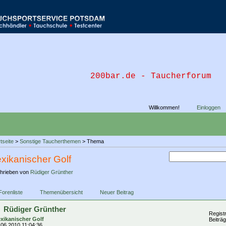
200bar.de - Taucherforum
Willkommen!
Einloggen
tseite
>
Sonstige Taucherthemen
> Thema
xikanischer Golf
hrieben von
Rüdiger Grünther
Forenliste
Themenübersicht
Neuer Beitrag
Rüdiger Grünther
Registr
xikanischer Golf
Beiträg
.06.2010 11:04:36