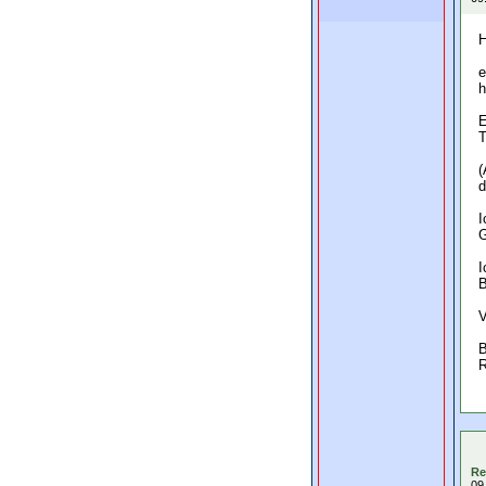
H
e
h
E
T
(
d
I
G
I
B
V
B
R
Re
09