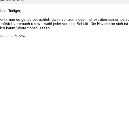
allo Rüdiger,
enn man es genau betrachtet, dann ist - zumindest indirekt über seinen pers
raftstoffverbrauch u.s.w. - wohl jeder von uns Schuld. Die Havarie an sich ist
ich kaum Worte finden lassen...
erzliche Grüße
atthes
Beitrag antwor
lostinwater
Registr
: Mexikanischer Golf
Beiträg
.03.2013 15:18:07
eider scheint das Thema genauso schnell wie andere nach einiger Zeit in Ver
ehr schade. Sollten sich doch alle einmal an die Nase fassen...
Beitrag antwor
Neueres Thema
Älteres Thema
Druckansicht