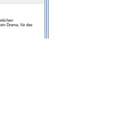
önlichen
 ein Drama, für das
ten
Beitrag zitieren
iert seit: vor dreizehn Jahren
e: 13
gessenheit zu raten.
ten
Beitrag zitieren