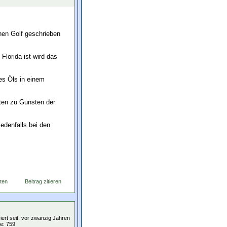
hen Golf geschrieben
Florida ist wird das
es Öls in einem
ften zu Gunsten der
edenfalls bei den
ten
Beitrag zitieren
n
iert seit: vor zwanzig Jahren
ge: 759