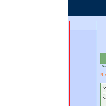
Star
Re
Be
Em
Pa