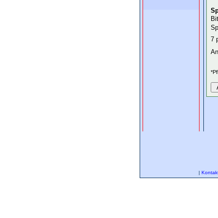
Sp
Bi
Sp
7 
An
*Pf
|
Kontak