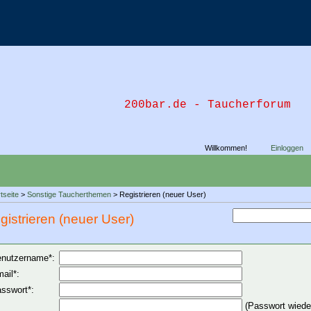
200bar.de - Taucherforum
Willkommen!
Einloggen
tseite
>
Sonstige Taucherthemen
> Registrieren (neuer User)
gistrieren (neuer User)
nutzername*:
ail*:
sswort*:
(Passwort wiede