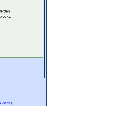
werden
blockt.
 lernen
|