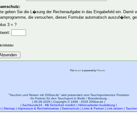
amschutz:
tte geben Sie die L�sung der Rechenaufgabe in das Eingabefeld ein. Damit 
amprogramme, die versuchen, dieses Formular automatisch auszuf�llen, ge
plus 3 = ?
twort:
lichtfelder
This
forum
is powered by
Phorum
.
"Tauchen und Reisen mit 200bar.de" wird präsentiert vom Tauchsportservice Potsdam
- Ihr Partner für den Tauchsport in Berlin / Brandenburg -
| 06.08.2026 | Copyright © 1999 - 2026 200bar.de |
|
Sachkunde24 - Mit Sicherheit nützlich
|
Höhenarbeiter Ausbildung
|
t
|
Sitemap
|
Impressum & Rechtshinweise
|
Datenschutz
|
Links & Partner
|
Link setzen
|
Tauchen