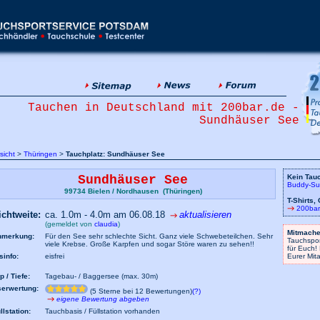
Tauchen in Deutschland mit 200bar.de -
Sundhäuser See
sicht
>
Thüringen
>
Tauchplatz: Sundhäuser See
Sundhäuser See
Kein Tau
Buddy-Su
99734 Bielen / Nordhausen (Thüringen)
T-Shirts,
200bar
ichtweite:
ca. 1.0m - 4.0m am 06.08.18
aktualisieren
(gemeldet von
claudia
)
Mitmache
nmerkung:
Für den See sehr schlechte Sicht. Ganz viele Schwebeteilchen. Sehr
Tauchspor
viele Krebse. Große Karpfen und sogar Störe waren zu sehen!!
für Euch!
sinfo:
eisfrei
Eurer Mit
p / Tiefe:
Tagebau- / Baggersee (max. 30m)
erwertung:
(5 Sterne bei 12 Bewertungen)
(?)
eigene Bewertung abgeben
llstation:
Tauchbasis / Füllstation vorhanden