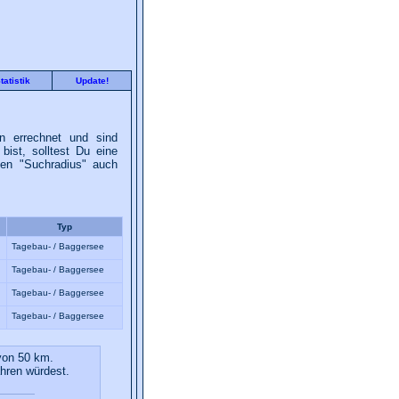
tatistik
Update!
n errechnet und sind
bist, solltest Du eine
den "Suchradius" auch
Typ
Tagebau- / Baggersee
Tagebau- / Baggersee
Tagebau- / Baggersee
Tagebau- / Baggersee
von 50 km.
hren würdest.