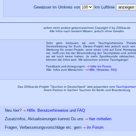
Gewässer im Umkreis von
km Luftlinie
sofern nicht anders gekennzeichnet Copyright © by 200bar.de
Alle Infos nach bestem Wissen, jedoch ohne Gewähr.
Sehr gern betreuen wir vom Tauchsportservice Pots
Serviceleistung für Euch. Dieses Projekt lebt jedoch auch von 
Werbung für unser Projekt, setzt
einen Link
auf Eure Homepage,
ein, helft uns bei der Beschreibung der Tauchplätze und schi
wo wir noch keine haben. Je mehr Sportfreunde mitmachen, 
können die Infos sein. Wir wünschen schöne Tauchgänge!
Feedback und Anregungen:
bitte ins Forum
Alle Infos zum Mitmachen:
Hilfe, Hinweise, FAQ
Das 200bar.de-Projekt "Tauchen in Deutschland" wird präsentiert vom
Tauchsportser
Ihrem Partner in Sachen Tauchen für Berlin und Brandenburg
Neu hier?
Hilfe, Benutzerhinweise und FAQ
Zusatzinfos, Aktualisierungen kannst Du uns
hier mitteilen
Fragen, Verbesserungsvorschläge etc. gern
im Forum