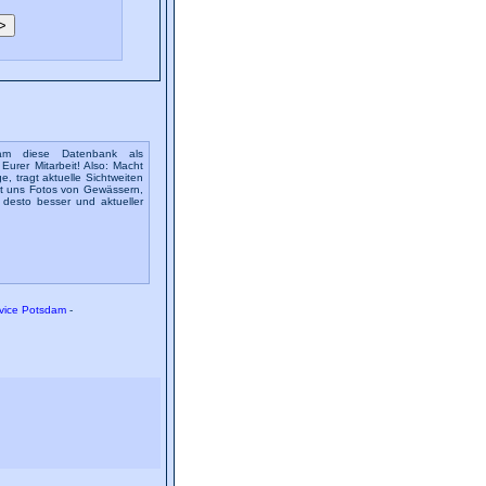
dam diese Datenbank als
Eurer Mitarbeit! Also: Macht
 tragt aktuelle Sichtweiten
ckt uns Fotos von Gewässern,
desto besser und aktueller
vice Potsdam
-