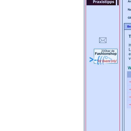
A
Na
G
Be
T
H
L
e
v
W