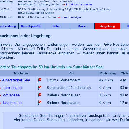
nmeldung:
Anmeldung ist gewünscht bzw. erforderlich
beachte ggf. auch das jeweilige
Landeswasserrecht
vi-Ziel:
99734 Nordhausen, Uthleber Weg 27 (für TB Sundh. See Nord) bzw.
Betonstraße (für TB Oasis)
PS-Daten:
Bisher 3 Positionen bekannt
Karte anzeigen
schreibung
User-Tipps(15)
Fotos
Karte
Umgebung
S
auchspots in der Umgebung:
inweis: Die angegebenen Entfernungen werden aus den GPS-Positione
uftlinien - Kilometer! Falls Du nicht mit einem Wasserflugzeug unterwegs 
ntsprechend längere Fahrstrecke einplanen ;-). Weiter unten kannst Du 
erändern.
eitere Tauchspots im 50 km-Umkreis um Sundhäuser See:
Tauchspot
Ort
Entfernung
Tiefe
Alperstedter See
Erfurt / Stotternheim
47.4 km
9 m
Forellensee
Sundhausen / Nordhausen
0.7 km
30 m
Mövensee
Bielen / Nordhausen
1.6 km
40 m
Tauchersee
Bielen / Nordhausen
0.8 km
12 m
Sundhäuser See: Es liegen 4 alternative Tauchspots im Umkreis 
Hier kannst Du den Suchradius verändern, je nachdem wie weit Du fa