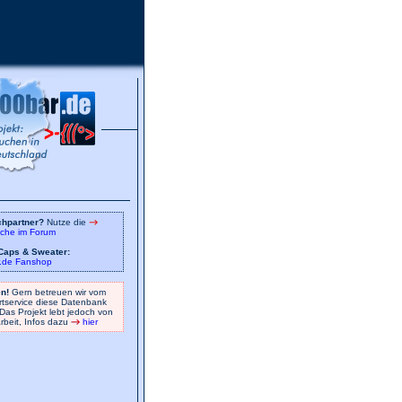
chpartner?
Nutze die
che im Forum
 Caps & Sweater:
.de Fanshop
n!
Gern betreuen wir vom
tservice diese Datenbank
 Das Projekt lebt jedoch von
arbeit, Infos dazu
hier