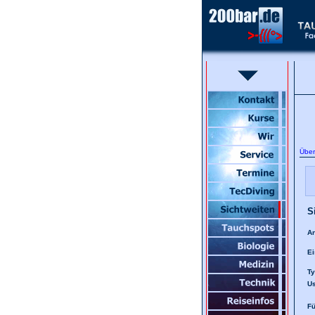
Über
S
A
Ei
Ty
Us
Fü