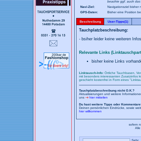
beachte ggf. auch das 
Navi-Ziel:
Navigationsziel bisher 
GPS-Daten:
Bisher eine Position b
Beschreibung
User-Tipps(1)
Tauchplatzbeschreibung:
- bsiher leider keine weiteren Infos
Relevante Links (Linktauschpart
bisher keine Links vorhand
Linktausch-Info:
Örtliche Tauchbasen, Ver
mit besonders interessanten Zusatzinfos kö
geschieht kostenfrei in Form eines "Linkt
Tauchplatzbeschreibung nicht O.K.?
Aktualisierungen und weitere Information
uns
hier mitteilen
Du hast weitere Tipps oder Kommentare
Deinen persönlichen Eindrücke, sowie wei
hier willkommen
sofern n
All
Sehr 