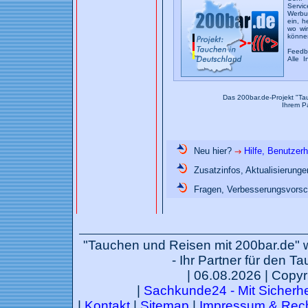
Servic
Werbun
ein, h
wo wi
könne
Feedb
Alle I
Das 200bar.de-Projekt "Ta
Ihrem P
Neu hier?
Hilfe, Benutzer
Zusatzinfos, Aktualisierung
Fragen, Verbesserungsvorsc
"Tauchen und Reisen mit 200bar.de" 
- Ihr Partner für den T
| 06.08.2026 | Copyr
|
Sachkunde24 - Mit Sicherhei
|
Kontakt
|
Sitemap
|
Impressum & Rech