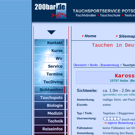
Tauchen in Deu
Übersicht
>
Berlin - Brandenburg
>
Tauchpl
Kaross
15757 Halbe (Ber
Sichtweite:
ca. 1.0m - 2.0m 
(gemeldet von per eMai
Anmerkung:
mäßige Sicht, viel Fisc
Eisinfo:
eisfrei
Typ / Tiefe:
Tagebau- / Baggersee
Userwertung:
(noch nic
eigene Bewertung
Füllstation:
keine Füllstation vor Or
Anmeldung:
Anmeldung (bei Basis, 