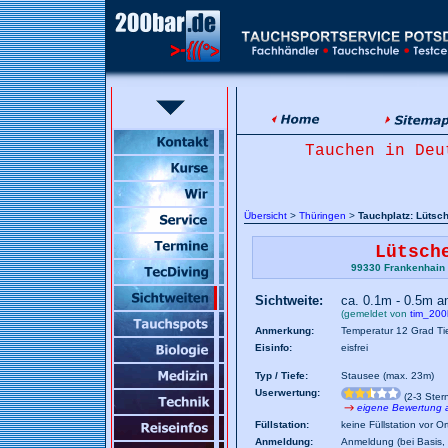
Tauchen in Deu
Übersicht
>
Thüringen
>
Tauchplatz: Lütsc
Lütsch
99330 Frankenhain 
Sichtweite:
ca. 0.1m - 0.5m 
(gemeldet von
tim_200
Anmerkung:
Temperatur 12 Grad Ti
Eisinfo:
eisfrei
Typ / Tiefe:
Stausee (max. 23m)
Userwertung:
(2-3 Ster
eigene Bewertung
Füllstation:
keine Füllstation vor Or
Anmeldung:
Anmeldung (bei Basis, 