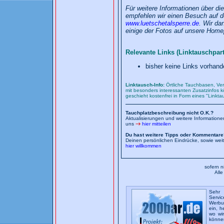
Für weitere Informationen über d
empfehlen wir einen Besuch auf 
www.luetschetalsperre.de
. Wir da
einige der Fotos auf unsere Hom
Relevante Links (Linktauschpart
bisher keine Links vorhand
Linktausch-Info:
Örtliche Tauchbasen, Ver
mit besonders interessanten Zusatzinfos kö
geschieht kostenfrei in Form eines "Linkt
Tauchplatzbeschreibung nicht O.K.?
Aktualisierungen und weitere Information
uns
hier mitteilen
Du hast weitere Tipps oder Kommentare
Deinen persönlichen Eindrücke, sowie wei
hier willkommen
sofern n
All
Sehr 
Servic
Werbun
ein, h
wo wi
könne