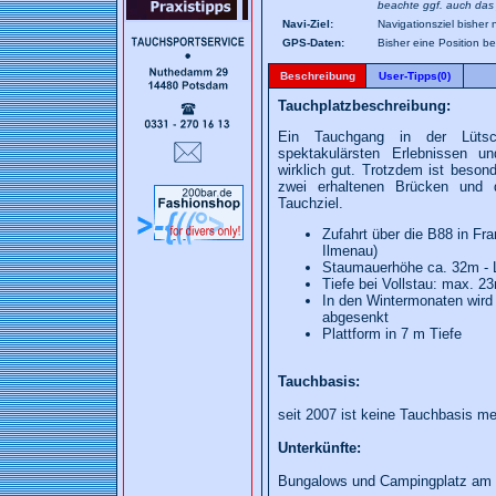
beachte ggf. auch das 
Navi-Ziel:
Navigationsziel bisher 
GPS-Daten:
Bisher eine Position b
Beschreibung
User-Tipps(0)
Tauchplatzbeschreibung:
Ein Tauchgang in der Lütsc
spektakulärsten Erlebnissen u
wirklich gut. Trotzdem ist beson
zwei erhaltenen Brücken und d
Tauchziel.
Zufahrt über die B88 in Fr
Ilmenau)
Staumauerhöhe ca. 32m -
Tiefe bei Vollstau: max. 2
In den Wintermonaten wird
abgesenkt
Plattform in 7 m Tiefe
Tauchbasis:
seit 2007 ist keine Tauchbasis me
Unterkünfte:
Bungalows und Campingplatz am