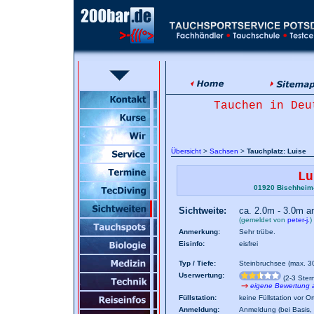
Tauchen in Deu
Übersicht
>
Sachsen
>
Tauchplatz: Luise
Lu
01920 Bischheim
Sichtweite:
ca. 2.0m - 3.0m 
(gemeldet von
peter-j.
)
Anmerkung:
Sehr trübe.
Eisinfo:
eisfrei
Typ / Tiefe:
Steinbruchsee (max. 3
Userwertung:
(2-3 Ster
eigene Bewertung
Füllstation:
keine Füllstation vor Or
Anmeldung:
Anmeldung (bei Basis, 