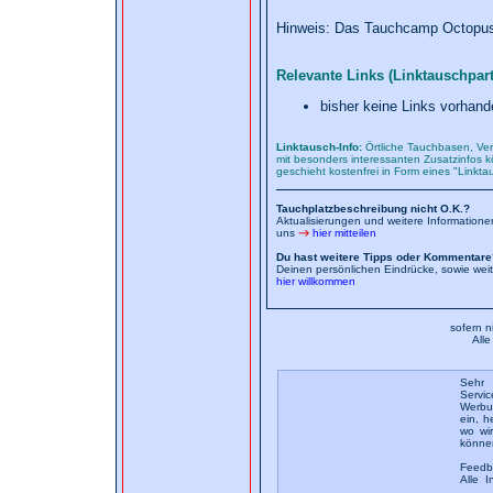
Hinweis: Das Tauchcamp Octopus 
Relevante Links (Linktauschpart
bisher keine Links vorhand
Linktausch-Info:
Örtliche Tauchbasen, Ver
mit besonders interessanten Zusatzinfos kö
geschieht kostenfrei in Form eines "Linkt
Tauchplatzbeschreibung nicht O.K.?
Aktualisierungen und weitere Information
uns
hier mitteilen
Du hast weitere Tipps oder Kommentare
Deinen persönlichen Eindrücke, sowie wei
hier willkommen
sofern n
All
Sehr 
Servic
Werbun
ein, h
wo wi
könne
Feedb
Alle I