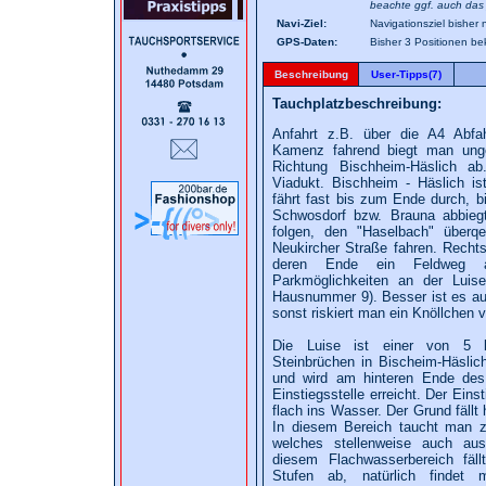
beachte ggf. auch das 
Navi-Ziel:
Navigationsziel bisher 
GPS-Daten:
Bisher 3 Positionen b
Beschreibung
User-Tipps(7)
Tauchplatzbeschreibung:
Anfahrt z.B. über die A4 Abfah
Kamenz fahrend biegt man unge
Richtung Bischheim-Häslich ab
Viadukt. Bischheim - Häslich is
fährt fast bis zum Ende durch, b
Schwosdorf bzw. Brauna abbiegt
folgen, den "Haselbach" überqe
Neukircher Straße fahren. Recht
deren Ende ein Feldweg a
Parkmöglichkeiten an der Luis
Hausnummer 9). Besser ist es au
sonst riskiert man ein Knöllchen 
Die Luise ist einer von 5 b
Steinbrüchen in Bischeim-Häslich
und wird am hinteren Ende des
Einstiegsstelle erreicht. Der Einst
flach ins Wasser. Der Grund fällt
In diesem Bereich taucht man 
welches stellenweise auch aus
diesem Flachwasserbereich fä
Stufen ab, natürlich findet 