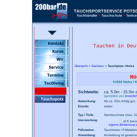
Tauchen in Deu
Übersicht
>
Sachsen
>
Tauchplatz: Horka
Ho
01920 Horka / 
Sichtweite:
ca. 5.0m - 15.0m
(gemeldet von
krokofis
Anmerkung:
Ab ca. 20m richtig gut
Eisinfo:
eisfrei
Typ / Tiefe:
Steinbruchsee (max. 3
Userwertung:
(4-5 Ster
eigene Bewertung
Füllstation:
Tauchbasis / Füllstati
Anmeldung:
Anmeldung ist gewünsch