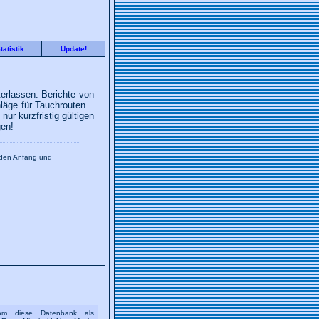
tatistik
Update!
erlassen. Berichte von
äge für Tauchrouten...
nur kurzfristig gültigen
gen!
 den Anfang und
dam diese Datenbank als