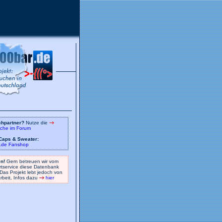
chpartner?
Nutze die
che im Forum
 Caps & Sweater:
.de Fanshop
n!
Gern betreuen wir vom
tservice diese Datenbank
 Das Projekt lebt jedoch von
arbeit, Infos dazu
hier