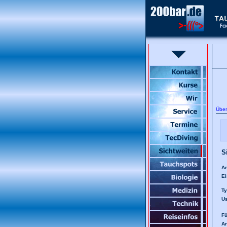
Über
S
A
Ei
Ty
Us
Fü
A