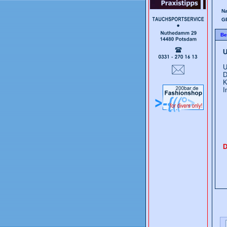
Na
G
Be
U
U
D
K
I
D