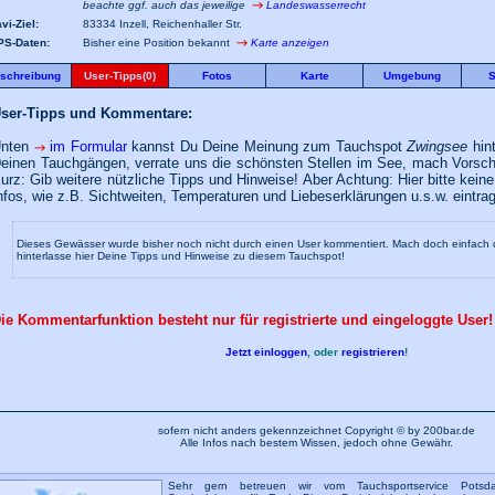
beachte ggf. auch das jeweilige
Landeswasserrecht
vi-Ziel:
83334 Inzell, Reichenhaller Str.
PS-Daten:
Bisher eine Position bekannt
Karte anzeigen
schreibung
User-Tipps(0)
Fotos
Karte
Umgebung
S
ser-Tipps und Kommentare:
nten
im Formular
kannst Du Deine Meinung zum Tauchspot
Zwingsee
hint
einen Tauchgängen, verrate uns die schönsten Stellen im See, mach Vorschl
urz: Gib weitere nützliche Tipps und Hinweise! Aber Achtung: Hier bitte keine 
nfos, wie z.B. Sichtweiten, Temperaturen und Liebeserklärungen u.s.w. eintra
Dieses Gewässer wurde bisher noch nicht durch einen User kommentiert. Mach doch einfach
hinterlasse hier Deine Tipps und Hinweise zu diesem Tauchspot!
ie Kommentarfunktion besteht nur für registrierte und eingeloggte User!
Jetzt einloggen
, oder
registrieren
!
sofern nicht anders gekennzeichnet Copyright © by 200bar.de
Alle Infos nach bestem Wissen, jedoch ohne Gewähr.
Sehr gern betreuen wir vom Tauchsportservice Pots