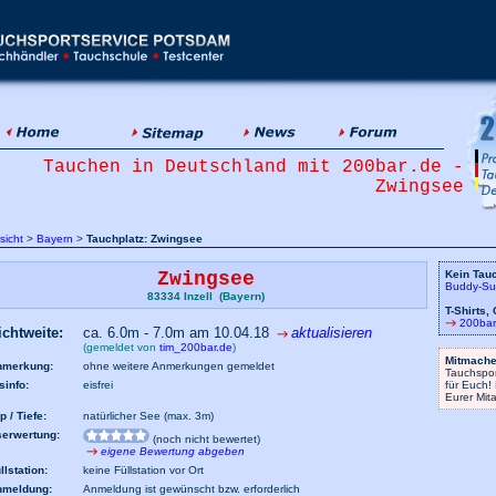
Tauchen in Deutschland mit 200bar.de -
Zwingsee
sicht
>
Bayern
>
Tauchplatz: Zwingsee
Zwingsee
Kein Tau
Buddy-Su
83334 Inzell (Bayern)
T-Shirts,
200bar
ichtweite:
ca. 6.0m - 7.0m am 10.04.18
aktualisieren
(gemeldet von
tim_200bar.de
)
Mitmache
nmerkung:
ohne weitere Anmerkungen gemeldet
Tauchspor
sinfo:
eisfrei
für Euch!
Eurer Mit
p / Tiefe:
natürlicher See (max. 3m)
erwertung:
(noch nicht bewertet)
eigene Bewertung abgeben
llstation:
keine Füllstation vor Ort
nmeldung:
Anmeldung ist gewünscht bzw. erforderlich