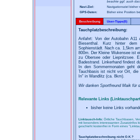
beachte ggf. auch das
Navi-Ziel:
Navigationsziel bisher 
GPS-Daten:
Bisher eine Position 
Beschreibung
User-Tipps(0)
Tauchplatzbeschreibung:
Anfahrt: Von der Autobahn A11
Biesenthal. Kurz hinter dem
Sophienstädt. Nach ca. 1,5km am 
800m. Der Kleine Wukensee ist ei
zu Obersee oder Liepnitzsee. 
Badestrand. Linkerhand findest 
In den Sommermonaten geht de
Tauchbasis ist nicht vor Ort, die
In" in Wandlitz (ca. 8km).
Wir danken Sportfreund Maik für d
Relevante Links (Linktauschpart
bisher keine Links vorhand
Linktausch-Info:
Örtliche Tauchbasen, Ver
mit besonders interessanten Zusatzinfos kö
geschieht kostenfrei in Form eines "Linkt
Tauchplatzbeschreibung nicht O.K.?