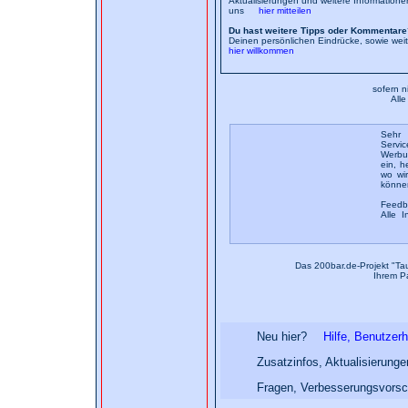
Aktualisierungen und weitere Information
uns
hier mitteilen
Du hast weitere Tipps oder Kommentare
Deinen persönlichen Eindrücke, sowie wei
hier willkommen
sofern n
All
Sehr 
Servic
Werbun
ein, h
wo wi
könne
Feedb
Alle I
Das 200bar.de-Projekt "Ta
Ihrem P
Neu hier?
Hilfe, Benutzer
Zusatzinfos, Aktualisierung
Fragen, Verbesserungsvorsc