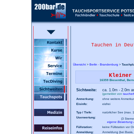
Tauchen in Deu
Übersicht
>
Berlin - Brandenburg
>
Tauchpl
Kleiner
16359 Biesenthal, Bern
Sichtweite:
ca. 1.0m - 2.0m 
(gemeldet von
taucher
Anmerkung:
ohne weitere Anmerku
Eisinfo:
eisfrei
Typ / Tiefe:
natürlicher See (max. 
Userwertung:
(3 Sterne
eigene Bewertung
Füllstation:
keine Füllstation vor Or
Anmeldung:
Anmeldung (bei Basis, 