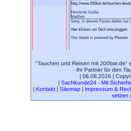
http://www.200bar.de/tauchen-deut
Herzliche Grüße
Matthes
Sorry, in diesem Forum dürfen nur r
Hier klicken um Dich einzuloggen
This
forum
is powered by
Phorum
.
"Tauchen und Reisen mit 200bar.de" 
- Ihr Partner für den T
| 06.08.2026 | Copyr
|
Sachkunde24 - Mit Sicherhei
|
Kontakt
|
Sitemap
|
Impressum & Rech
setzen