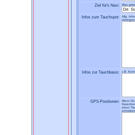
Ziel für's Navi:
Was gebe
Infos zum Tauchspot:
Allg. Inf
Untergrun
Infos zur Tauchbasis:
z.B. Kont
GPS-Positionen:
Wenn Du e
Datenform
einen Tit
schreiben