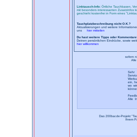
Linktausch-Info:
Örtliche Tauchbasen, Ver
mit besonders interessanten Zusatzinfos kö
geschieht kostenfrei in Form eines "Linkt
Tauchplatzbeschreibung nicht O.K.?
Aktualisierungen und weitere Information
uns
hier mitteilen
Du hast weitere Tipps oder Kommentare
Deinen persönlichen Eindrücke, sowie wei
hier willkommen
sofern n
All
Sehr 
Servic
Werbun
ein, h
wo wi
könne
Feedb
Alle I
Das 200bar.de-Projekt "Ta
Ihrem P