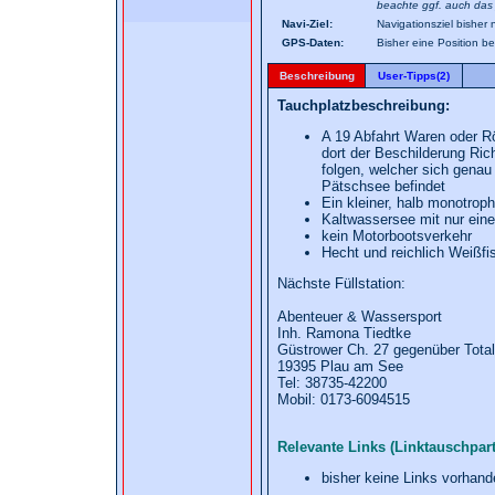
beachte ggf. auch das 
Navi-Ziel:
Navigationsziel bisher 
GPS-Daten:
Bisher eine Position b
Beschreibung
User-Tipps(2)
Tauchplatzbeschreibung:
A 19 Abfahrt Waren oder R
dort der Beschilderung Ri
folgen, welcher sich gena
Pätschsee befindet
Ein kleiner, halb monotro
Kaltwassersee mit nur ein
kein Motorbootsverkehr
Hecht und reichlich Weißfi
Nächste Füllstation:
Abenteuer & Wassersport
Inh. Ramona Tiedtke
Güstrower Ch. 27 gegenüber Total
19395 Plau am See
Tel: 38735-42200
Mobil: 0173-6094515
Relevante Links (Linktauschpart
bisher keine Links vorhand