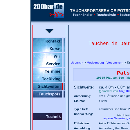
Tauchen in Deu
Übersicht
>
Mecklenburg - Vorpommern
>
Ta
Päts
19395 Plau am See (Me
Sichtweite:
ca. 4.0m - 6.0m 
(gemeldet von
tim_200
Anmerkung:
9m 13Â° kleine und g
Eisinfo:
eisfrei
Typ / Tiefe:
natürlicher See (max. 
Userwertung:
(4-5 Ster
eigene Bewertung
Füllstation:
keine Füllstation vor Or
Anmeldung:
Anmeldung (bei Basis, 