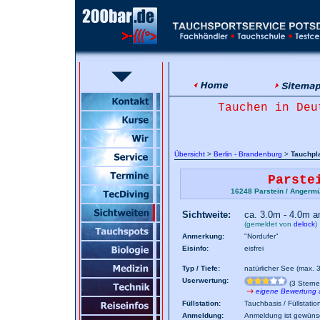
Tauchen in Deu
Übersicht
>
Berlin - Brandenburg
>
Tauchpla
Parste
16248 Parstein / Angermü
Sichtweite:
ca. 3.0m - 4.0m 
(gemeldet von
delock
)
Anmerkung:
"Nordufer"
Eisinfo:
eisfrei
Typ / Tiefe:
natürlicher See (max. 
Userwertung:
(3 Sterne
eigene Bewertung
Füllstation:
Tauchbasis / Füllstati
Anmeldung:
Anmeldung ist gewünsch