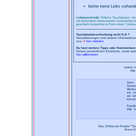
bisher keine Links vorhand
Linktausch-Info:
Örtliche Tauchbasen, Ver
mit besonders interessanten Zusatzinfos kö
geschieht kostenfrei in Form eines "Linkt
Tauchplatzbeschreibung nicht O.K.?
Aktualisierungen und weitere Information
uns
hier mitteilen
Du hast weitere Tipps oder Kommentare
Deinen persönlichen Eindrücke, sowie wei
hier willkommen
sofern n
All
Sehr 
Servic
Werbun
ein, h
wo wi
könne
Feedb
Alle I
Das 200bar.de-Projekt "Ta
Ihrem P