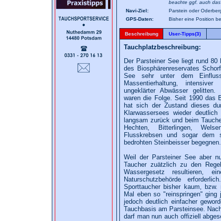
beachte ggf. auch das
Navi-Ziel:
Parstein oder Oderber
GPS-Daten:
Bisher eine Position 
Beschreibung
User-Tipps(3)
Tauchplatzbeschreibung:
Der Parsteiner See liegt rund 80 
des Biosphärenreservates Schorf
See sehr unter dem Einfluss l
Massentierhaltung, intensive
ungeklärter Abwässer gelitten
waren die Folge. Seit 1990 das 
hat sich der Zustand dieses dur
Klarwassersees wieder deutlich
langsam zurück und beim Tauche
Hechten, Bitterlingen, Wels
Flusskrebsen und sogar dem 
bedrohten Steinbeisser begegnen.
Weil der Parsteiner See aber nun
Taucher zuätzlich zu den Rege
Wassergesetz resultieren, e
Naturschutzbehörde erforderl
Sporttaucher bisher kaum, bzw.
Mal eben so "reinspringen" ging j
jedoch deutlich einfacher gewor
Tauchbasis am Parsteinsee. Nach
darf man nun auch offiziell abge