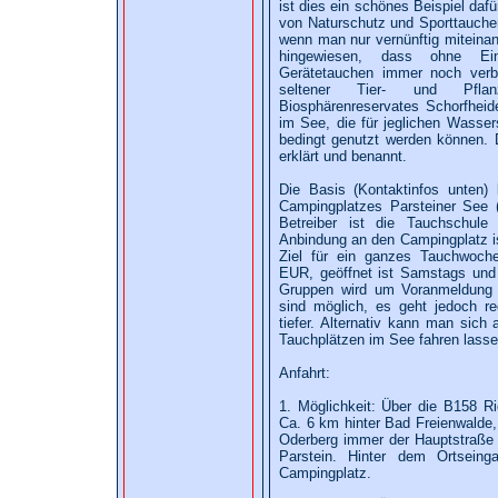
ist dies ein schönes Beispiel dafü
von Naturschutz und Sporttaucher
wenn man nur vernünftig miteinand
hingewiesen, dass ohne Ei
Gerätetauchen immer noch verbo
seltener Tier- und Pfla
Biosphärenreservates Schorfheide
im See, die für jeglichen Wasser
bedingt genutzt werden können.
erklärt und benannt.
Die Basis (Kontaktinfos unten)
Campingplatzes Parsteiner See (
Betreiber ist die Tauchschul
Anbindung an den Campingplatz is
Ziel für ein ganzes Tauchwoche
EUR, geöffnet ist Samstags und
Gruppen wird um Voranmeldung
sind möglich, es geht jedoch re
tiefer. Alternativ kann man sich
Tauchplätzen im See fahren lasse
Anfahrt:
1. Möglichkeit: Über die B158 
Ca. 6 km hinter Bad Freienwalde,
Oderberg immer der Hauptstraße f
Parstein. Hinter dem Ortseinga
Campingplatz.