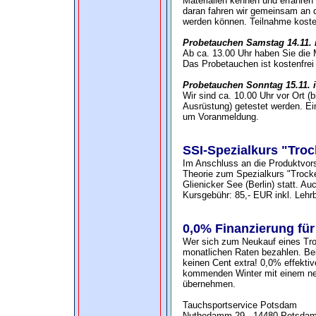
Materialien kennen und erfahren 
daran fahren wir gemeinsam an 
werden können. Teilnahme kosten
Probetauchen Samstag 14.11. 
Ab ca. 13.00 Uhr haben Sie die 
Das Probetauchen ist kostenfrei 
Probetauchen Sonntag 15.11. i
Wir sind ca. 10.00 Uhr vor Ort (b
Ausrüstung) getestet werden. Ein
um Voranmeldung.
SSI-Spezialkurs "Tro
Im Anschluss an die Produktvor
Theorie zum Spezialkurs "Trock
Glienicker See (Berlin) statt. A
Kursgebühr: 85,- EUR inkl. Lehr
0,0% Finanzierung für
Wer sich zum Neukauf eines Tro
monatlichen Raten bezahlen. Be
keinen Cent extra! 0,0% effekti
kommenden Winter mit einem neu
übernehmen.
Tauchsportservice Potsdam
Nuthedamm 29 - 14480 Potsda