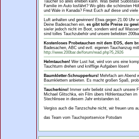
Taucher so alles erleben kann. Was bietet Südostasi
Familie im Auto losfährt? Wo gibts die schönsten H
und Wale in Kanada? Freut Euch auf diese und viele
Luft anhalten und gewinnen! Etwa gegen 21.00 Uhr v
Deine Badesachen ein,
es gibt tolle Preise zu gew
sie/er jedoch nicht im Boot, sondern wird auf Wasse
sind tolles Tauchzubehör und unsere beliebten 200bar
Kostenloses Probetauchen mit dem EOS, dem br
Badesachen, ABC und evtl. eigenen Tauchanzug mitb
http://www.200bar.de/forum/read.php?5,2926
Helmtauchen!
Wer Lust hat, wird von uns eine komp
Tauchturm drehen und knifflige Aufgaben lösen!
Baumkletter-Schnupperkurs!
Mehrfach am Abend wird
Baumklettern anbieten. Es macht großen Spaß, probi
Taucherkino!
Immer sehr beliebt sind auch unsere F
Michael Glitschka, ein Film übers Höhlentauchen im
Stechlinsee in diesem Jahr entstanden ist.
Vergiss auch die Tanzschuhe nicht, wir freuen uns a
das Team vom Tauchsportservice Potsdam