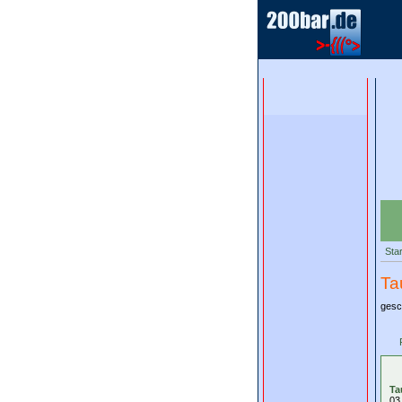
Star
Ta
gesc
Ta
03