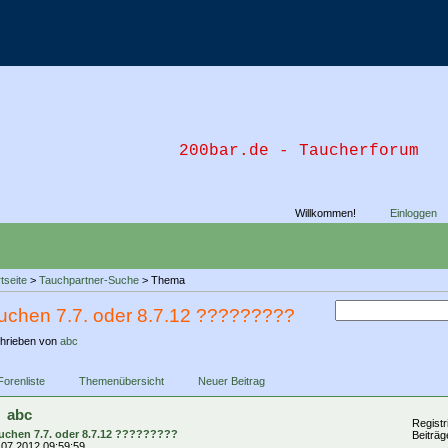
200bar.de - Taucherforum
Willkommen!
Einloggen
tseite
>
Tauchpartner-Suche
> Thema
uchen 7.7. oder 8.7.12 ?????????
hrieben von
abc
Forenliste
Themenübersicht
Neuer Beitrag
abc
Registr
uchen 7.7. oder 8.7.12 ?????????
Beiträg
.07.2012 09:59:59