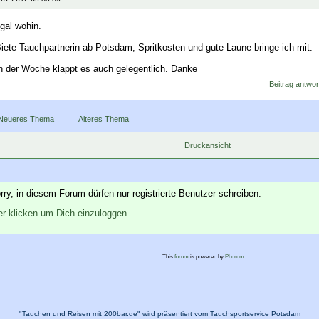
gal wohin.
iete Tauchpartnerin ab Potsdam, Spritkosten und gute Laune bringe ich mit.
n der Woche klappt es auch gelegentlich. Danke
Beitrag antwor
Neueres Thema
Älteres Thema
Druckansicht
rry, in diesem Forum dürfen nur registrierte Benutzer schreiben.
er klicken um Dich einzuloggen
This
forum
is powered by
Phorum
.
"Tauchen und Reisen mit 200bar.de" wird präsentiert vom Tauchsportservice Potsdam