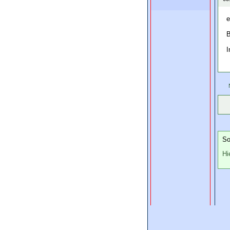
e
B
I
So
Hi