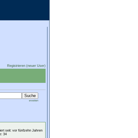
Registrieren (neuer User)
erweitert
iert seit: vor fünfzehn Jahren
e: 34