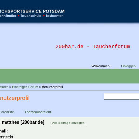
200bar.de - Taucherforum
Willkommen!
Einloggen
tseite
>
Einsteiger-Forum
> Benutzerprofil
nutzerprofil
Forenliste
Themenübersicht
matthes [200bar.de]
[
Alle Beiträge anzeigen
]
ail:
ersteckt