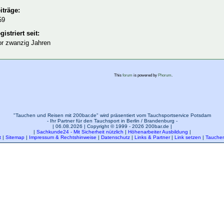
iträge:
59
gistriert seit:
or zwanzig Jahren
This
forum
is powered by
Phorum
.
"Tauchen und Reisen mit 200bar.de" wird präsentiert vom Tauchsportservice Potsdam
- Ihr Partner für den Tauchsport in Berlin / Brandenburg -
| 06.08.2026 | Copyright © 1999 - 2026 200bar.de |
|
Sachkunde24 - Mit Sicherheit nützlich
|
Höhenarbeiter Ausbildung
|
t
|
Sitemap
|
Impressum & Rechtshinweise
|
Datenschutz
|
Links & Partner
|
Link setzen
|
Tauchen