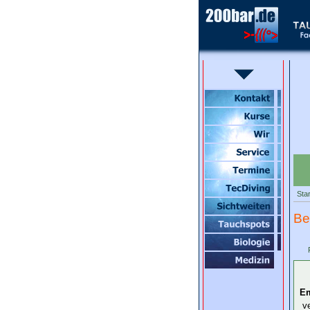
Star
Be
Em
v